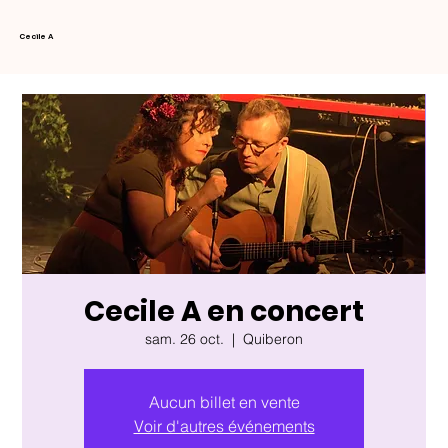
Cecile A
Cecile A en concert
sam. 26 oct.
  |  
Quiberon
Aucun billet en vente
Voir d'autres événements